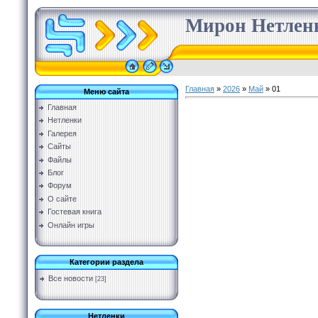
Мирон Нетленк
Главная
»
2026
»
Май
»
01
Меню сайта
Главная
Нетленки
Галерея
Сайты
Файлы
Блог
Форум
О сайте
Гостевая книга
Онлайн игры
Категории раздела
Все новости
[23]
Нетленки