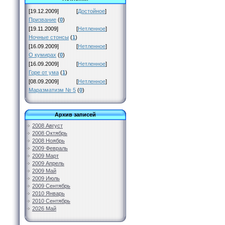
[19.12.2009]
[
Достойное
]
Призвание
(
0
)
[19.11.2009]
[
Нетленное
]
Ночные стонсы
(
1
)
[16.09.2009]
[
Нетленное
]
О кумирах
(
0
)
[16.09.2009]
[
Нетленное
]
Горе от ума
(
1
)
[08.09.2009]
[
Нетленное
]
Маразматизм № 5
(
0
)
Архив записей
2008 Август
2008 Октябрь
2008 Ноябрь
2009 Февраль
2009 Март
2009 Апрель
2009 Май
2009 Июль
2009 Сентябрь
2010 Январь
2010 Сентябрь
2026 Май